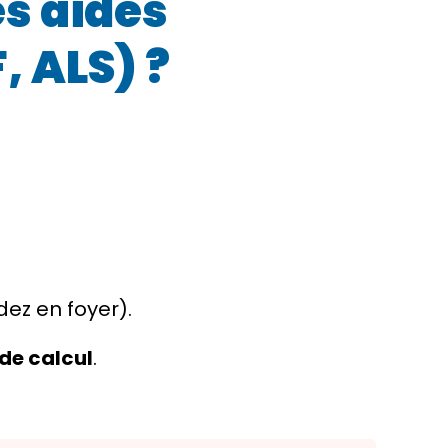
es aides
, ALS) ?
dez en foyer).
de calcul
.