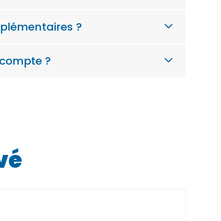
plémentaires ?
 compte ?
vé