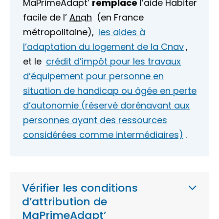
MaPrimeAdapt’
remplace
l’aide Habiter
facile de l’
Anah
(en
France
métropolitaine
),
les aides à
l’adaptation du logement de la Cnav
,
et le
crédit d’impôt pour les travaux
d’équipement pour personne en
situation de handicap ou âgée en perte
d’autonomie (réservé dorénavant aux
personnes ayant des ressources
considérées comme intermédiaires)
.
Vérifier les conditions
d’attribution de
MaPrimeAdapt’