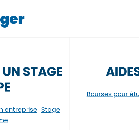
nger
E UN STAGE
AIDE
PE
Bourses pour ét
n entreprise
Stage
sme