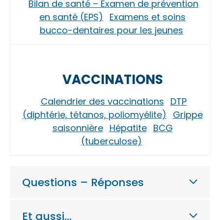
Bilan de santé – Examen de prévention
en santé (EPS)
Examens et soins
bucco-dentaires pour les jeunes
VACCINATIONS
Calendrier des vaccinations
DTP
(diphtérie, tétanos, poliomyélite)
Grippe
saisonnière
Hépatite
BCG
(tuberculose)
Questions – Réponses
Et aussi…