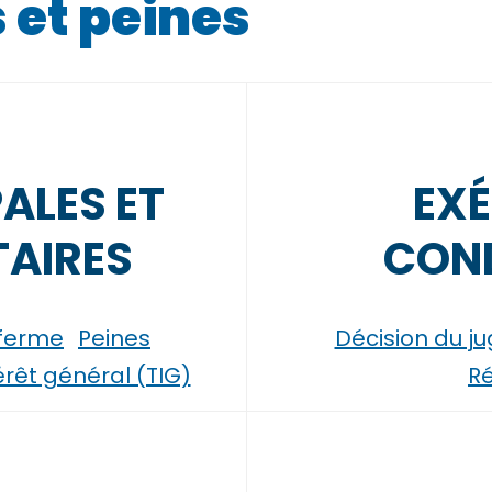
et peines
PALES ET
EXÉ
AIRES
CON
 ferme
Peines
Décision du j
térêt général (TIG)
Ré