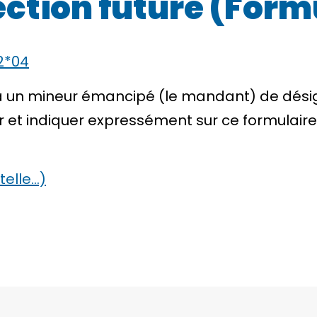
ction future (Form
2*04
 un mineur émancipé (le mandant) de désig
 et indiquer expressément sur ce formulaire
telle…)