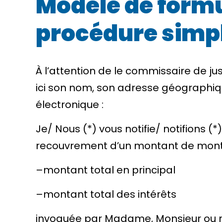
Modèle de formul
procédure simp
À l’attention de
le commissaire de jus
ici son nom, son adresse géographiqu
électronique
:
Je/ Nous (*) vous notifie/ notifions (
recouvrement d’un montant de
mont
–
montant total en principal
–
montant total des intérêts
invoquée par
Madame, Monsieur ou ra