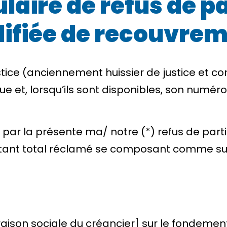
aire de refus de par
lifiée de recouvre
tice (anciennement huissier de justice et com
e et, lorsqu’ils sont disponibles, son numér
*) par la présente ma/ notre (*) refus de part
ant total réclamé
se composant comme suit
ison sociale du créancier] sur le fondemen