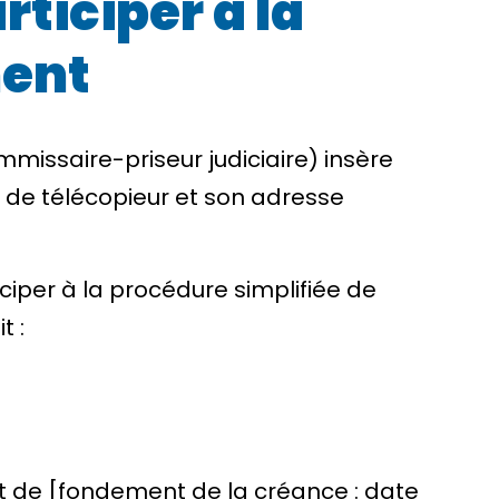
ticiper à la
ment
missaire-priseur judiciaire) insère
o de télécopieur et son adresse
iciper à la procédure simplifiée de
 :
t de [fondement de la créance : date