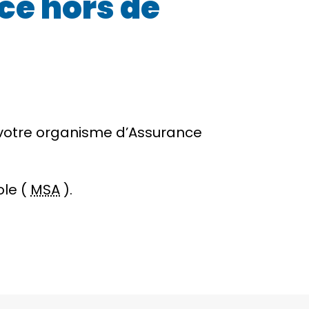
ce hors de
 votre organisme d’Assurance
ole (
MSA
).