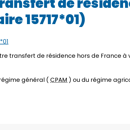
ransfert de résiden
ire 15717*01)
*01
tre transfert de résidence hors de France à
 régime général (
CPAM
) ou du régime agric