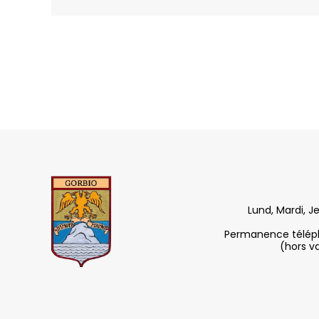
Lund, Mardi, J
Permanence télépho
(hors v