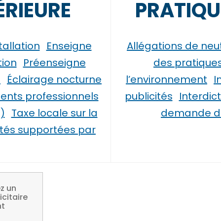
ÉRIEURE
PRATIQU
tallation
Enseigne
Allégations de neu
tion
Préenseigne
des pratiques
n
Éclairage nocturne
l’environnement
I
ments professionnels
publicités
Interdic
)
Taxe locale sur la
demande de
ités supportées par
z un
citaire
nt