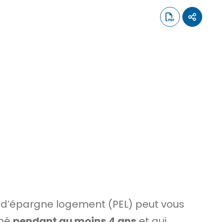
 d’épargne logement (PEL) peut vous
gné
pendant au moins
4 ans
et qui