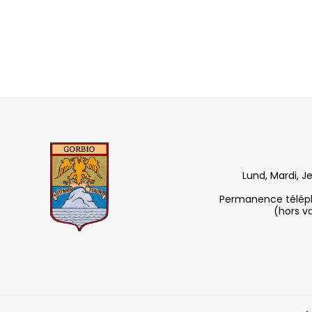
Lund, Mardi, J
Permanence télépho
(hors v