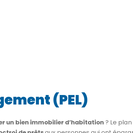
gement (PEL)
er un
bien immobilier d’habitation
? Le plan
octroi de prêts
aux personnes qui ont épar