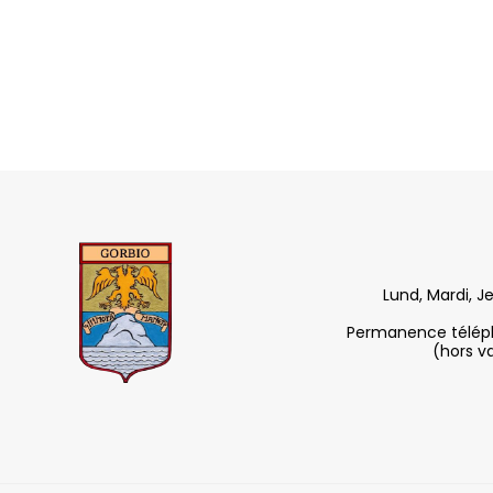
Lund, Mardi, J
Permanence télépho
(hors v