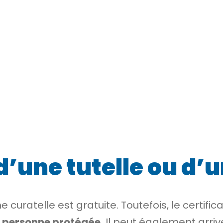
 d’une tutelle ou d’u
e curatelle est gratuite. Toutefois, le certifi
a personne protégée.
Il peut également arrive