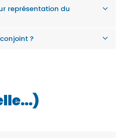
ur représentation du
 conjoint ?
elle…)