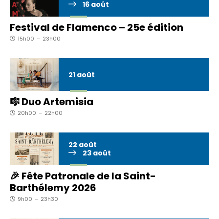
16
août
Festival de Flamenco – 25e édition
15h00
–
23h00
21
août
🎼 Duo Artemisia
20h00
–
22h00
22
août
23
août
🎉 Fête Patronale de la Saint-
Barthélemy 2026
9h00
–
23h30