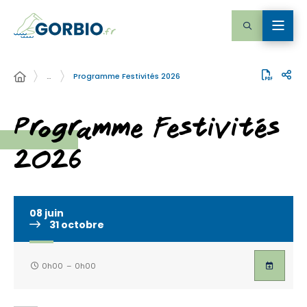
…
Programme Festivités 2026
Programme Festivités
2026
08
juin
31
octobre
0h00
–
0h00