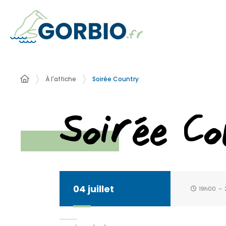
À l'affiche
Soirée Country
Soirée C
04
juillet
19h00
–