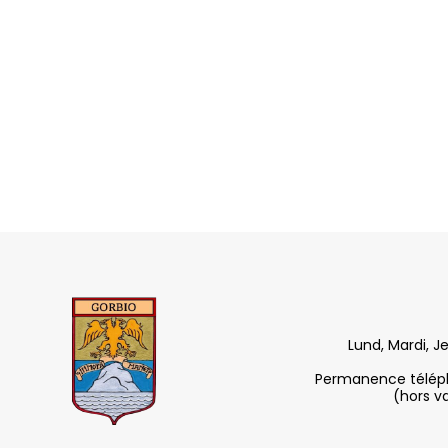
Lund, Mardi, J
Permanence télépho
(hors v