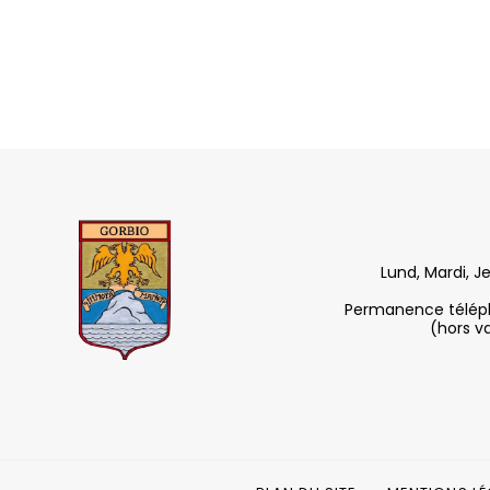
Lund, Mardi, J
Permanence télépho
(hors v